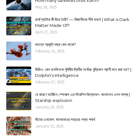
How many satellites orbit Earth?
May 20, 2025
ডার্ক ম্যাটার কী দিয়ে তৈরি? — বিজ্ঞানীদের শীর্ষ ধারণা | What is Dark
Matter Made Of?
April 27, 2025
বসন্তে প্রকৃতি শুষ্ক কেন থাকে?
February 15, 2025
ভিডিও: কেন ডলফিনকে পৃথিবীর দ্বিতীয় সর্বোচ্চ বুদ্ধিমান প্রাণী মনে করা হয়? |
Dolphin's Intelligence
February 07, 2025
যে কারণে ঘটেছিল স্পেসেক্স এর স্টারশিপ বিস্ফোরণ- জানালেন এলন মাস্ক |
Starship explosion
January 18, 2025
দাঁতের এনামেল: মানবদেহের সবচেয়ে শক্ত পদার্থ
January 15, 2025