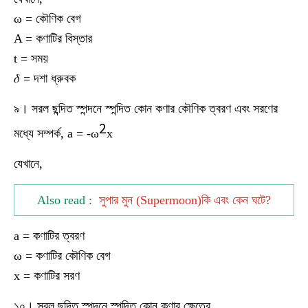
ω = কৌণিক বেগ
A = কণাটির বিস্তার
t = সময়
𝛿 = দশা ধ্রুবক
৯। সরল ছন্দিত স্পন্দনে স্পন্দিত কোন কণার কৌণিক ত্বরণ এবং সরণের
2
মধ্যে সম্পর্ক, a = -ω
x
যেখানে,
Also read :
সুপার মুন (Supermoon)কি এবং কেন ঘটে?
a = কণাটির ত্বরণ
ω = কণাটির কৌণিক বেগ
x = কণাটির সরণ
১০। সরল ছন্দিত স্পন্দনে স্পন্দিত কোন কণার ক্ষেত্রে,