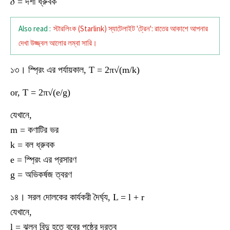
𝛿 = দশা ধ্রুবক
Also read :
স্টারলিংক (Starlink) স্যাটেলাইট 'ট্রেন': রাতের আকাশে আপনার
দেখা উজ্জ্বল আলোর লম্বা সারি।
১৩। স্প্রিং এর পর্যায়কাল, T = 2π√(m/k)
or, T = 2π√(e/g)
যেখানে,
m = কণাটির ভর
k = বল ধ্রুবক
e = স্প্রিং এর প্রসারণ
g = অভিকর্ষজ ত্বরণ
১৪। সরল দোলকের কার্যকরী দৈর্ঘ্য, L = l + r
যেখানে,
l = ঝুলন বিন্দু হতে ববের পৃষ্ঠের দূরত্ব