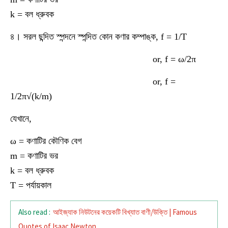
k = বল ধ্রুবক
৪। সরল ছন্দিত স্পন্দনে স্পন্দিত কোন কণার কম্পাঙ্ক, f = 1/T
or, f = ω/2π
or, f =
1/2π√(k/m)
যেখানে,
ω = কণাটির কৌণিক বেগ
m = কণাটির ভর
k = বল ধ্রুবক
T = পর্যায়কাল
Also read :
আইজ্যাক নিউটনের কয়েকটি বিখ্যাত বাণী/উক্তি | Famous
Quotes of Isaac Newton