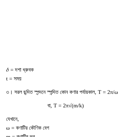
𝛿 = দশা ধ্রুবক
t = সময়
৩। সরল ছন্দিত স্পন্দনে স্পন্দিত কোন কণার পর্যায়কাল, T = 2π/ω
বা, T = 2π√(m/k)
যেখানে,
ω = কণাটির কৌণিক বেগ
m = কণাটির ভর