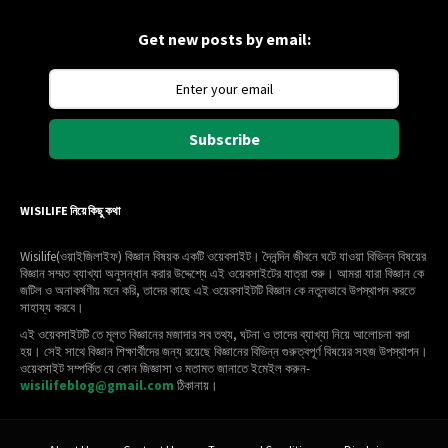
Get new posts by email:
Subscribe
WISILIFE নিয়ে কিছু কথা
Wisilife(ওয়াইজিলাইফ) বিজ্ঞান বিষয়ক একটি ওয়েবসাইট। দৈনন্দিন জীবনে ঘটে যাওয়া বিভিন্ন বিষয়ের
বিজ্ঞান সম্মত ব্যাখ্যা অনুসন্ধান করার উদ্দেশ্যে এই ওয়েবসাইটের যাত্রা শুরু। আমরা যারা বিজ্ঞান কে
জটিল ও অনাকর্ষণীয় মনে করি, তাদের কাছে এই ওয়েবসাইটটি বিজ্ঞান কে নতুনভাবে উপস্থাপন করতে
সাহায্য করবে।
এই ওয়েবসাইটটি তে মূলত বিজ্ঞানের মজাদার সব তথ্য, ঘটনা ও তাদের ব্যাখ্যা নিয়ে আলোচনা করা
হয়। সেই সাথে বিজ্ঞান শিক্ষার্থীদের জন্য রয়েছে বিজ্ঞানের বিভিন্ন গুরুত্বপূর্ণ বিষয়ের সহজ উপস্থাপন।
ওয়েবসাইট সম্পর্কিত যে কোন জিজ্ঞাসা ও মতামত জানাতে ইমেইল করুন-
wisilifeblog@gmail.com
ঠিকানায়।