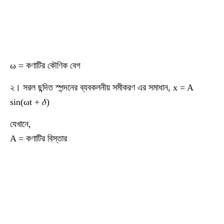
ω = কণাটির কৌণিক বেগ
২। সরল ছন্দিত স্পন্দনের ব্যবকলনীয় সমীকরণ এর সমাধান, x = A
sin(ωt + 𝛿)
যেখানে,
A = কণাটির বিস্তার