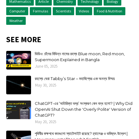
Mathematics
Article
Chemistry
Technology
Biology
Computer
Formulas
Scientists
Videos
Food & Nutrition
Weather
SEE MORE
ভিডিও: চাঁদের বিভিন্ন নামের রহস্য Blue moon, Red moon,
Supermoon Explained in Bangla
June 05, 2025
রহস্যে ঘেরা Tabby’s Star – মহাবিশ্বের এক অনন্য বিস্ময়
May 30, 2025
ChatGPT-এর ‘অতিরিক্ত ভদ্র’ সংস্করণ কেন বন্ধ হলো? | Why Did
OpenAI Shut Down the 'Overly Polite' Version of
ChatGPT?
May 20, 2025
পৃথিবীর কক্ষপথে কতগুলো স্যাটেলাইট রয়েছে? চ্যালেঞ্জ ও ভবিষ্যৎ উদ্বেগ |