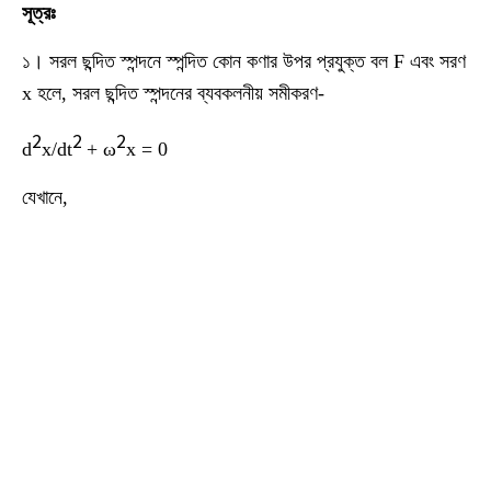
সূত্রঃ
১। সরল ছন্দিত স্পন্দনে স্পন্দিত কোন কণার উপর প্রযুক্ত বল F এবং সরণ
x হলে, সরল ছন্দিত স্পন্দনের ব্যবকলনীয় সমীকরণ-
2
2
2
d
x/dt
+ ω
x = 0
যেখানে,