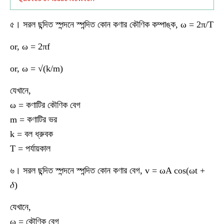
৫। সরল ছন্দিত স্পন্দনে স্পন্দিত কোন কণার কৌণিক কম্পাঙ্ক, ω = 2π/T
or, ω = 2πf
or, ω = √(k/m)
যেখানে,
ω = কণাটির কৌণিক বেগ
m = কণাটির ভর
k = বল ধ্রুবক
T = পর্যায়কাল
৬। সরল ছন্দিত স্পন্দনে স্পন্দিত কোন কণার বেগ, v = ωA cos(ωt +
𝛿)
যেখানে,
ω = কৌণিক বেগ