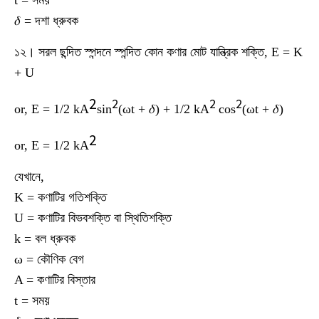
t = সময়
𝛿 = দশা ধ্রুবক
১২। সরল ছন্দিত স্পন্দনে স্পন্দিত কোন কণার মোট যান্ত্রিক শক্তি, E = K
+ U
2
2
2
2
or, E = 1/2 kA
sin
(ωt + 𝛿) + 1/2 kA
cos
(ωt + 𝛿)
2
or, E = 1/2 kA
যেখানে,
K = কণাটির গতিশক্তি
U = কণাটির বিভবশক্তি বা স্থিতিশক্তি
k = বল ধ্রুবক
ω = কৌণিক বেগ
A = কণাটির বিস্তার
t = সময়