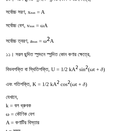
সর্বোচ্চ সরণ, x
= A
max
সর্বোচ্চ বেগ, v
= ωA
max
2
সর্বোচ্চ ত্বরণ, a
= ω
A
max
১১। সরল ছন্দিত স্পন্দনে স্পন্দিত কোন কণার ক্ষেত্রে,
2
2
বিভবশক্তি বা স্থিতিশক্তি, U = 1/2 kA
sin
(ωt + 𝛿)
2
2
এবং গতিশক্তি, K = 1/2 kA
cos
(ωt + 𝛿)
যেখানে,
k = বল ধ্রুবক
ω = কৌণিক বেগ
A = কণাটির বিস্তার