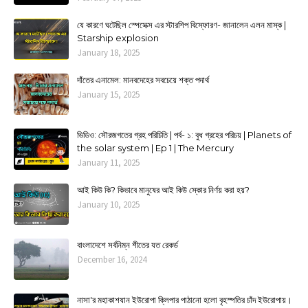
যে কারণে ঘটেছিল স্পেসেক্স এর স্টারশিপ বিস্ফোরণ- জানালেন এলন মাস্ক |
Starship explosion
January 18, 2025
দাঁতের এনামেল: মানবদেহের সবচেয়ে শক্ত পদার্থ
January 15, 2025
ভিডিও: সৌরজগতের গ্রহ পরিচিতি | পর্ব- ১: বুধ গ্রহের পরিচয় | Planets of
the solar system | Ep 1 | The Mercury
January 11, 2025
আই কিউ কি? কিভাবে মানুষের আই কিউ স্কোর নির্ণয় করা হয়?
January 10, 2025
বাংলাদেশে সর্বনিম্ন শীতের যত রেকর্ড
December 16, 2024
নাসা'র মহাকাশযান ইউরোপা ক্লিপার পাঠানো হলো বৃহস্পতির চাঁদ ইউরোপায়।