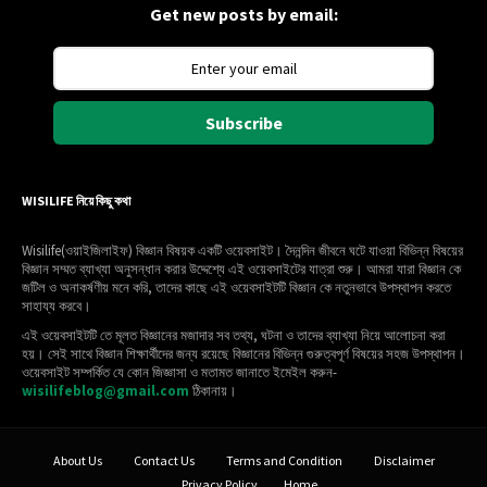
Get new posts by email:
Subscribe
WISILIFE নিয়ে কিছু কথা
Wisilife(ওয়াইজিলাইফ) বিজ্ঞান বিষয়ক একটি ওয়েবসাইট। দৈনন্দিন জীবনে ঘটে যাওয়া বিভিন্ন বিষয়ের
বিজ্ঞান সম্মত ব্যাখ্যা অনুসন্ধান করার উদ্দেশ্যে এই ওয়েবসাইটের যাত্রা শুরু। আমরা যারা বিজ্ঞান কে
জটিল ও অনাকর্ষণীয় মনে করি, তাদের কাছে এই ওয়েবসাইটটি বিজ্ঞান কে নতুনভাবে উপস্থাপন করতে
সাহায্য করবে।
এই ওয়েবসাইটটি তে মূলত বিজ্ঞানের মজাদার সব তথ্য, ঘটনা ও তাদের ব্যাখ্যা নিয়ে আলোচনা করা
হয়। সেই সাথে বিজ্ঞান শিক্ষার্থীদের জন্য রয়েছে বিজ্ঞানের বিভিন্ন গুরুত্বপূর্ণ বিষয়ের সহজ উপস্থাপন।
ওয়েবসাইট সম্পর্কিত যে কোন জিজ্ঞাসা ও মতামত জানাতে ইমেইল করুন-
wisilifeblog@gmail.com
ঠিকানায়।
About Us
Contact Us
Terms and Condition
Disclaimer
Privacy Policy
Home