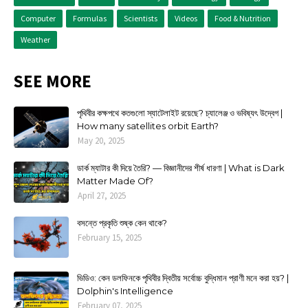
Computer
Formulas
Scientists
Videos
Food & Nutrition
Weather
SEE MORE
পৃথিবীর কক্ষপথে কতগুলো স্যাটেলাইট রয়েছে? চ্যালেঞ্জ ও ভবিষ্যৎ উদ্বেগ |
How many satellites orbit Earth?
May 20, 2025
ডার্ক ম্যাটার কী দিয়ে তৈরি? — বিজ্ঞানীদের শীর্ষ ধারণা | What is Dark
Matter Made Of?
April 27, 2025
বসন্তে প্রকৃতি শুষ্ক কেন থাকে?
February 15, 2025
ভিডিও: কেন ডলফিনকে পৃথিবীর দ্বিতীয় সর্বোচ্চ বুদ্ধিমান প্রাণী মনে করা হয়? |
Dolphin's Intelligence
February 07, 2025