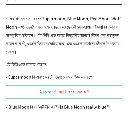
চাঁদের বিভিন্ন নাম—যেমন Supermoon, Blue Moon, Red Moon, Wolf
Moon—শুনেছেন? এসব নামের পেছনে রয়েছে কৌতূহলজাগানো বৈজ্ঞানিক তথ্য ও
সাংস্কৃতিক ইতিহাস। এই ভিডিওতে আমরা বিস্তারিত জানবো চাঁদের এসব রহস্যময়
নামের মানে কী, এগুলো কিভাবে তৈরি হয়েছে, এবং এগুলো আমাদের জীবনে কি প্রভাব
ফেলে।
এই ভিডিওতে জানতে পারবেন:
• Supermoon কি এবং কেন চাঁদ দেখতে বড় ও উজ্জ্বল লাগে
Also read :
মহাবিশ্ব কেন এত বড়?
• Blue Moon কি সত্যিই নীল হয়? (Is Blue Moon really blue?)