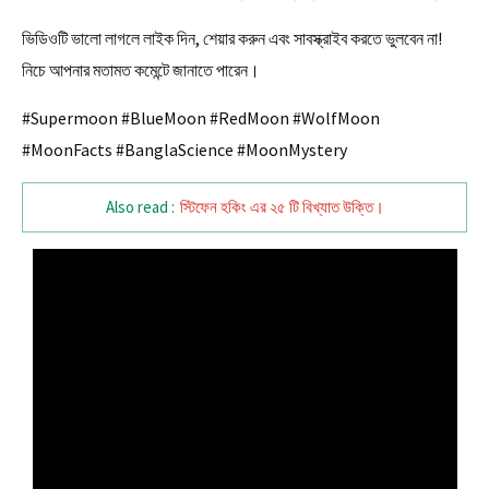
ভিডিওটি ভালো লাগলে লাইক দিন, শেয়ার করুন এবং সাবস্ক্রাইব করতে ভুলবেন না!
নিচে আপনার মতামত কমেন্টে জানাতে পারেন।
#Supermoon #BlueMoon #RedMoon #WolfMoon
#MoonFacts #BanglaScience #MoonMystery
Also read :
স্টিফেন হকিং এর ২৫ টি বিখ্যাত উক্তি।