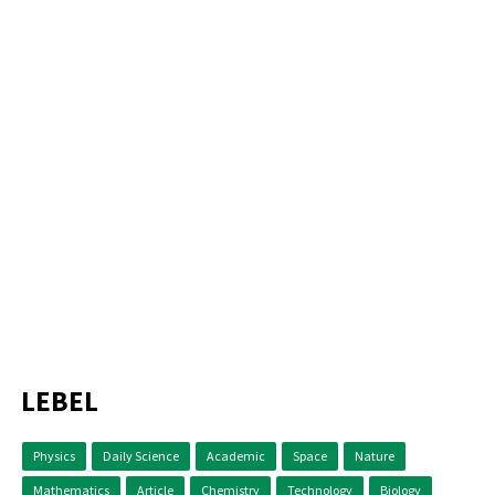
LEBEL
Physics
Daily Science
Academic
Space
Nature
Mathematics
Article
Chemistry
Technology
Biology