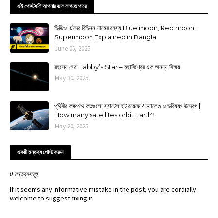
এই পোস্টগুলি আপনার ভাল লাগতে পারে
ভিডিও: চাঁদের বিভিন্ন নামের রহস্য Blue moon, Red moon,
Supermoon Explained in Bangla
June 05, 2025
রহস্যে ঘেরা Tabby’s Star – মহাবিশ্বের এক অনন্য বিস্ময়
May 30, 2025
পৃথিবীর কক্ষপথে কতগুলো স্যাটেলাইট রয়েছে? চ্যালেঞ্জ ও ভবিষ্যৎ উদ্বেগ |
How many satellites orbit Earth?
May 20, 2025
একটি মন্তব্য পোস্ট করুন
0 মন্তব্যসমূহ
If it seems any informative mistake in the post, you are cordially
welcome to suggest fixing it.