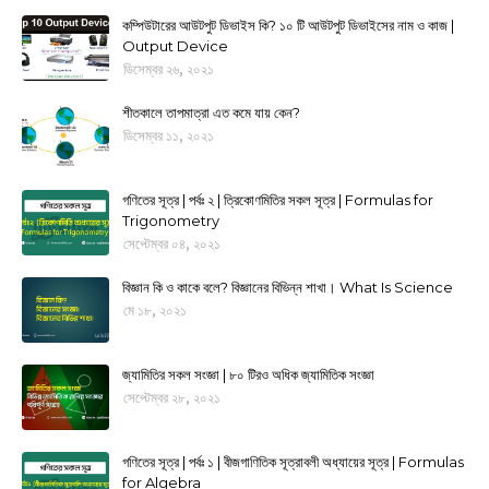
কম্পিউটারের আউটপুট ডিভাইস কি? ১০ টি আউটপুট ডিভাইসের নাম ও কাজ |
Output Device
ডিসেম্বর ২৬, ২০২১
শীতকালে তাপমাত্রা এত কমে যায় কেন?
ডিসেম্বর ১১, ২০২১
গণিতের সূত্র | পর্বঃ ২ | ত্রিকোণমিতির সকল সূত্র | Formulas for
Trigonometry
সেপ্টেম্বর ০৪, ২০২১
বিজ্ঞান কি ও কাকে বলে? বিজ্ঞানের বিভিন্ন শাখা। What Is Science
মে ১৮, ২০২১
জ্যামিতির সকল সংজ্ঞা | ৮০ টিরও অধিক জ্যামিতিক সংজ্ঞা
সেপ্টেম্বর ২৮, ২০২১
গণিতের সূত্র | পর্বঃ ১ | বীজগাণিতিক সূত্রাবলী অধ্যায়ের সূত্র | Formulas
for Algebra